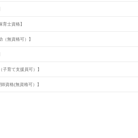
】
【保育士資格】
補助（無資格可）】
】
資格（子育て支援員可）】
調理師資格(無資格可）】