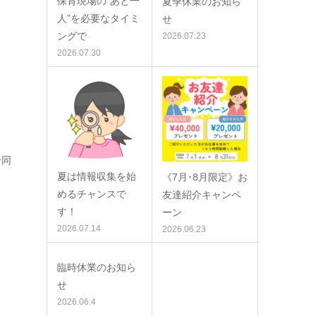
保育現場の”あと一
夏季休業のお知ら
人”を必要なタイミ
せ
ングで
2026.07.23
2026.07.30
一同
夏は情報収集を始
《7月･8月限定》お
めるチャンスで
友達紹介キャンペ
す！
ーン
2026.07.14
2026.06.23
臨時休業のお知ら
せ
2026.06.4