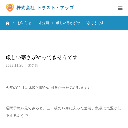
ーム
お知らせ
未分類
厳しい寒さがやってきそうです
事業内容
派遣の求人情報
厳しい寒さがやってきそうです
お知らせ
2022.11.28
未分類
保育園様へ
今年の11月は比較的暖かい日多かった気がしますが
会社概要
求人情報
週間予報を見てみると、三日後の12月に入った途端、急激に気温が低
下するようで
お問い合わせ